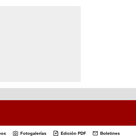
eos
Fotogalerías
Edición PDF
Boletines