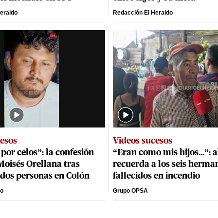
eraldo
Redacción El Heraldo
cesos
Videos sucesos
por celos”: la confesión
“Eran como mis hijos...”: 
oisés Orellana tras
recuerda a los seis herma
 dos personas en Colón
fallecidos en incendio
to
Grupo OPSA