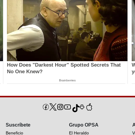
How Does "Darkest Hour" Spotted Secrets That
W
No One Knew?
y
Brainberries
Suscríbete
Grupo OPSA
A
Beneficio
El Heraldo
V