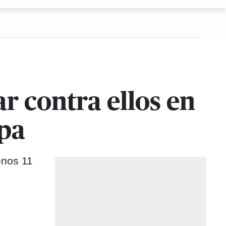
r contra ellos en
lpa
enos 11