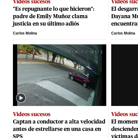
Videos sucesos
Videos su
"Es repugnante lo que hicieron":
El desgarr
padre de Emily Muñoz clama
Dayana Mu
justicia en su último adiós
encuentra
Carlos Molina
Carlos Molina
Videos sucesos
Videos su
Captan a conductor a alta velocidad
El moment
antes de estrellarse en una casa en
descienden
SPS
víctimas d