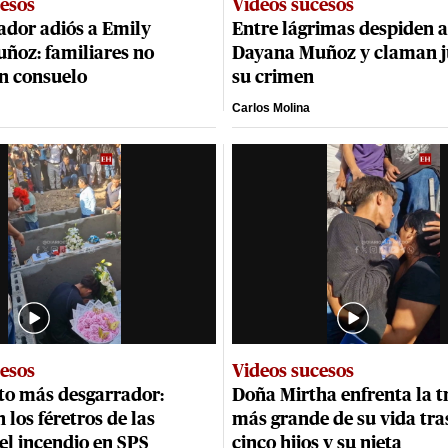
cesos
Videos sucesos
ador adiós a Emily
Entre lágrimas despiden 
ñoz: familiares no
Dayana Muñoz y claman ju
n consuelo
su crimen
Carlos Molina
cesos
Videos sucesos
o más desgarrador:
Doña Mirtha enfrenta la t
 los féretros de las
más grande de su vida tra
el incendio en SPS
cinco hijos y su nieta