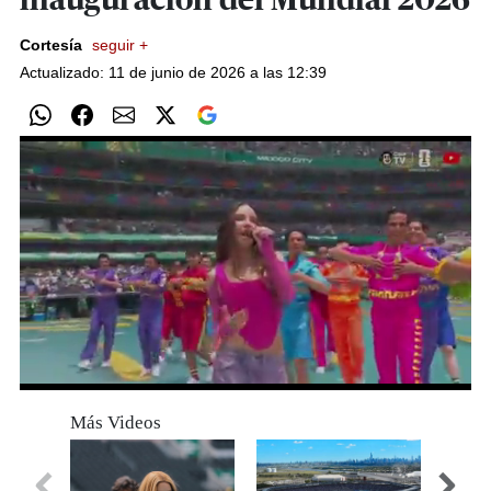
inauguración del Mundial 2026
Cortesía
seguir +
Actualizado: 11 de junio de 2026 a las 12:39
Próximo
0
seconds
Más Videos
of
0
seconds