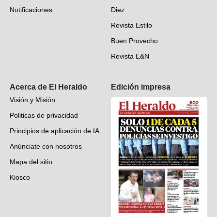
Notificaciones
Diez
Videos
Revista Estilo
Hondureños en el mundo
Buen Provecho
Revista E&N
Suscripción
Acerca de El Heraldo
Edición impresa
Visión y Misión
Politicas de privacidad
Principios de aplicación de IA
Anúnciate con nosotros
Mapa del sitio
Kiosco
Preguntas frecuentes
Contáctenos