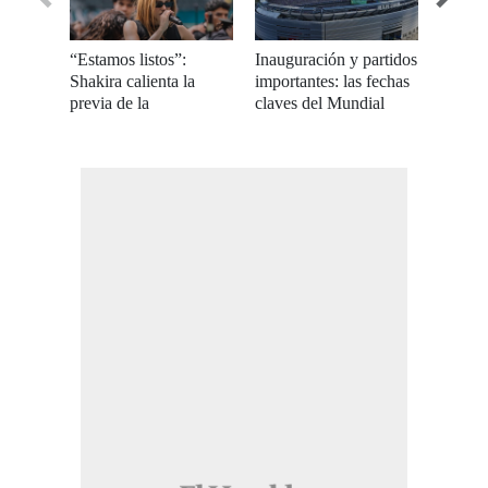
“Estamos listos”:
Inauguración y partidos
Así co
Shakira calienta la
importantes: las fechas
moment
previa de la
claves del Mundial
inaugu
inauguración del
2026
Mundia
Mundial 2026
Méxic