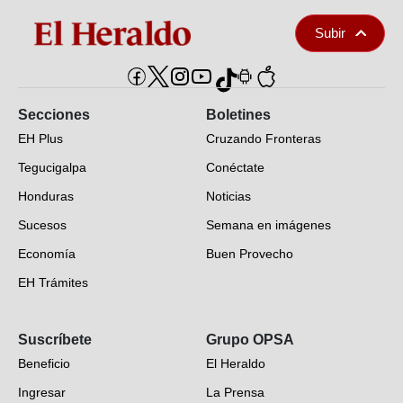
Subir
Secciones
Boletines
EH Plus
Cruzando Fronteras
Tegucigalpa
Conéctate
Honduras
Noticias
Sucesos
Semana en imágenes
Economía
Buen Provecho
EH Trámites
Opinión
Suscríbete
Grupo OPSA
EH Verifica
Beneficio
El Heraldo
Fotogalerías
Ingresar
La Prensa
Deportes