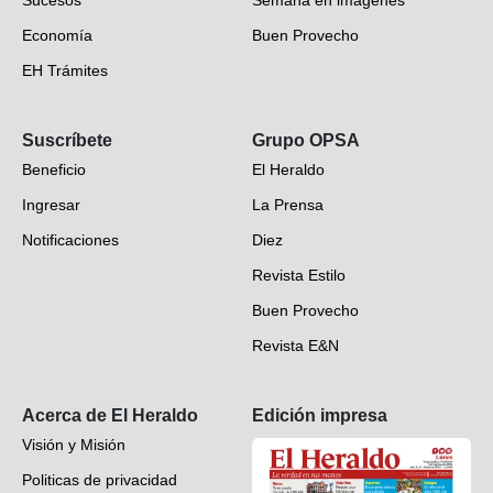
Economía
Buen Provecho
EH Trámites
Opinión
Suscríbete
Grupo OPSA
EH Verifica
Beneficio
El Heraldo
Fotogalerías
Ingresar
La Prensa
Deportes
Notificaciones
Diez
Videos
Revista Estilo
Hondureños en el mundo
Buen Provecho
Revista E&N
Suscripción
Acerca de El Heraldo
Edición impresa
Visión y Misión
Politicas de privacidad