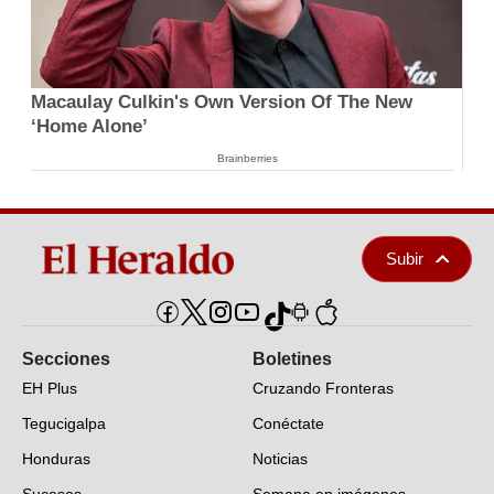
Macaulay Culkin's Own Version Of The New
‘Home Alone’
Brainberries
Subir
Secciones
Boletines
EH Plus
Cruzando Fronteras
Tegucigalpa
Conéctate
Honduras
Noticias
Sucesos
Semana en imágenes