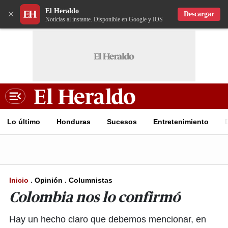
El Heraldo
×
Descargar
Noticias al instante. Disponible en Google y IOS
Lo último
Honduras
Sucesos
Entretenimiento
Inicio
.
Opinión
.
Columnistas
Colombia nos lo confirmó
Hay un hecho claro que debemos mencionar, en