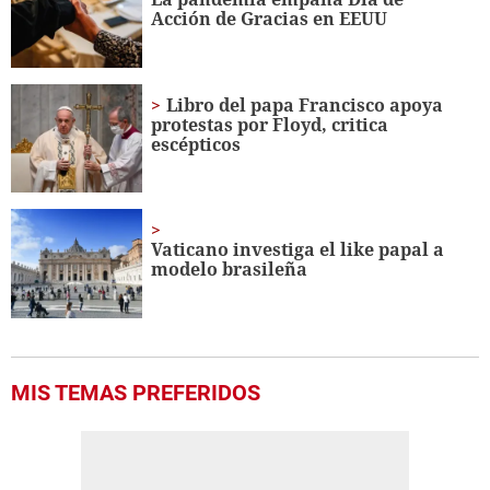
56
Acción de Gracias en EEUU
seconds
Libro del papa Francisco apoya
protestas por Floyd, critica
escépticos
Vaticano investiga el like papal a
modelo brasileña
MIS TEMAS PREFERIDOS