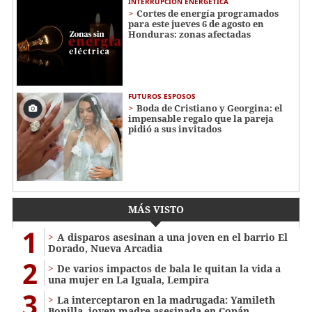
INTERRUPCIÓN ENERGÉTICA
Cortes de energía programados
para este jueves 6 de agosto en
Honduras: zonas afectadas
FUTUROS ESPOSOS
Boda de Cristiano y Georgina: el
impensable regalo que la pareja
pidió a sus invitados
MÁS VISTO
1
A disparos asesinan a una joven en el barrio El
Dorado, Nueva Arcadia
2
De varios impactos de bala le quitan la vida a
una mujer en La Iguala, Lempira
3
La interceptaron en la madrugada: Yamileth
Bonilla, joven madre asesinada en Copán