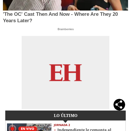
'The OC' Cast Then And Now - Where Are They 20
Years Later?
Brainberries
LO ÚLTIMO
JORNADA 2
Independiente le remonta al