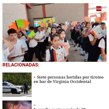
0
RELACIONADAS:
seconds
of
1
Siete personas heridas por tiroteo
minute,
en bar de Virginia Occidental
56
seconds