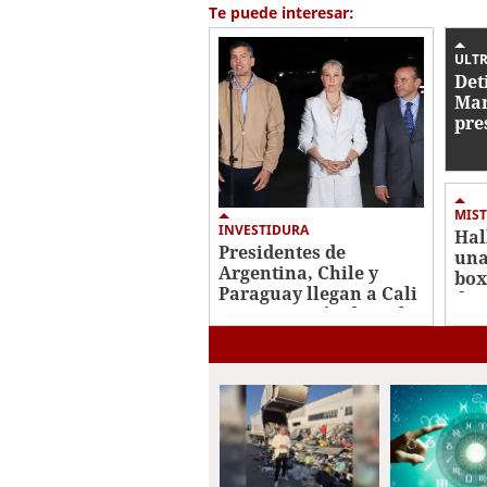
2
Te puede interesar:
minutes,
59
seconds
Volume
ULTR
0%
Det
Mar
pre
con
de 
MIST
INVESTIDURA
Hal
Presidentes de
una
Argentina, Chile y
box
Paraguay llegan a Cali
de 
para posesión de De la
Ros
Espriella