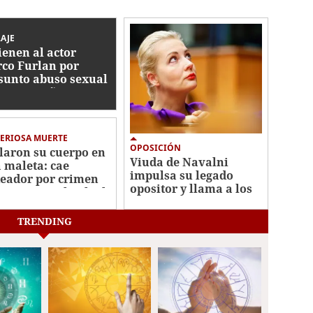
AJE
ienen al actor
co Furlan por
sunto abuso sexual
tra un niño autista
5 años
ERIOSA MUERTE
OPOSICIÓN
laron su cuerpo en
Viuda de Navalni
 maleta: cae
impulsa su legado
eador por crimen
opositor y llama a los
misionera Elisabeth
rusos a votar por
s
Yábloko
TRENDING