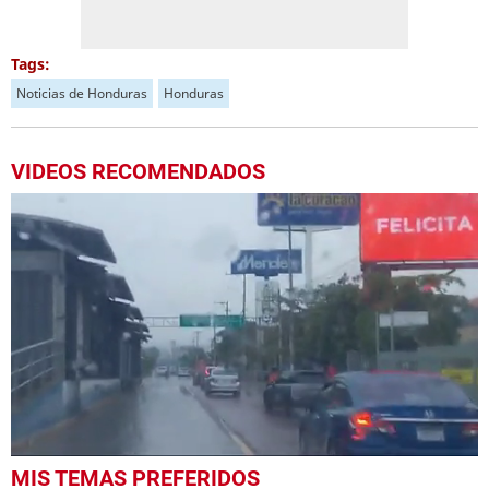
Tags:
Noticias de Honduras
Honduras
VIDEOS RECOMENDADOS
0
MIS TEMAS PREFERIDOS
seconds