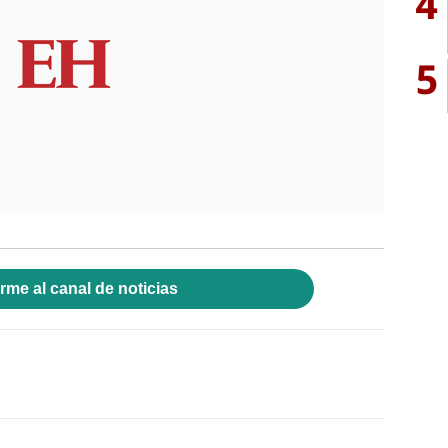
4
5
rme al canal de noticias