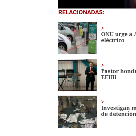
0
RELACIONADAS:
seconds
of
35
seconds
Volume
ONU urge a 
0%
eléctrico
Pastor hondu
EEUU
Investigan m
de detenció