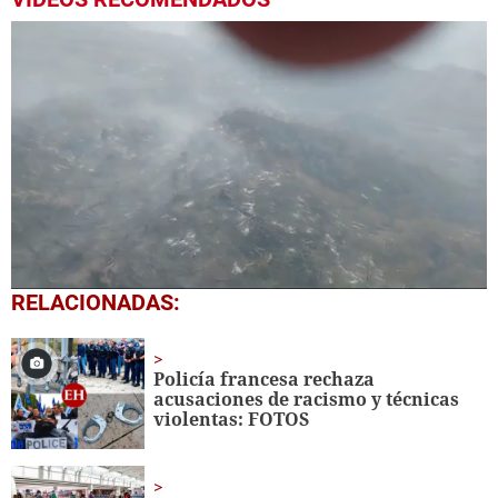
0
RELACIONADAS:
seconds
of
1
minute,
Policía francesa rechaza
19
acusaciones de racismo y técnicas
seconds
violentas: FOTOS