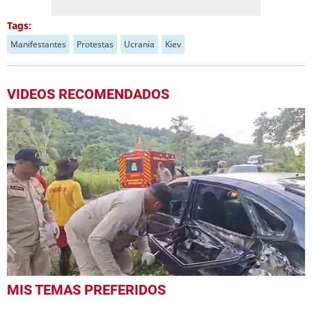
Tags:
Manifestantes
Protestas
Ucrania
Kiev
VIDEOS RECOMENDADOS
0
MIS TEMAS PREFERIDOS
seconds
of