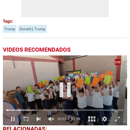
Tags:
Trump
Donald J. Trump
VIDEOS RECOMENDADOS
0
RELACIONADAS: