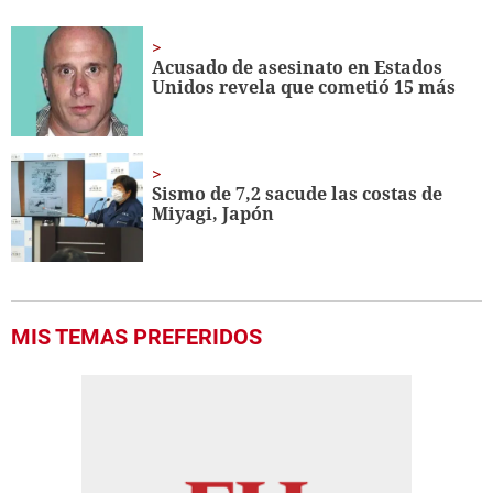
seconds
of
1
minute,
Acusado de asesinato en Estados
56
Unidos revela que cometió 15 más
seconds
Sismo de 7,2 sacude las costas de
Miyagi, Japón
MIS TEMAS PREFERIDOS