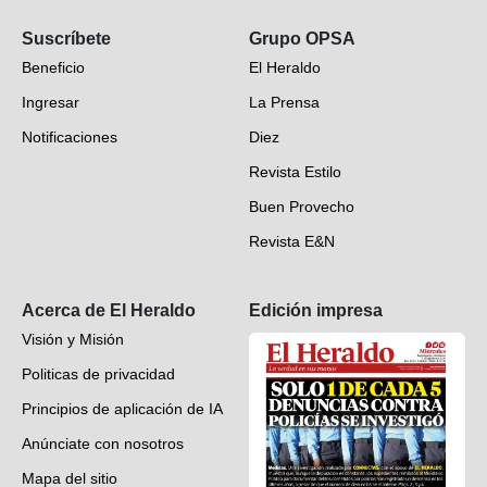
Opinión
Suscríbete
Grupo OPSA
EH Verifica
Beneficio
El Heraldo
Fotogalerías
Ingresar
La Prensa
Deportes
Notificaciones
Diez
Videos
Revista Estilo
Hondureños en el mundo
Buen Provecho
Revista E&N
Suscripción
Acerca de El Heraldo
Edición impresa
Visión y Misión
Politicas de privacidad
Principios de aplicación de IA
Anúnciate con nosotros
Mapa del sitio