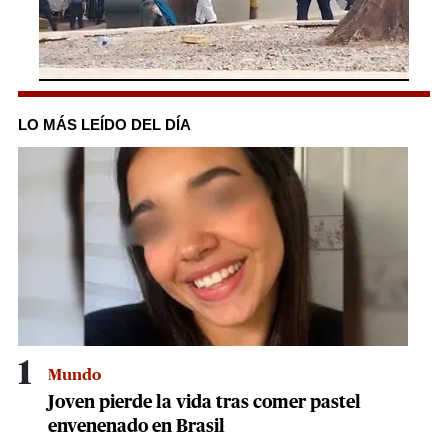
0
seconds
of
LO MÁS LEÍDO DEL DÍA
1
minute,
18
seconds
1
Mundo
Joven pierde la vida tras comer pastel
envenenado en Brasil