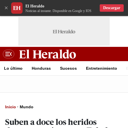
El Heraldo
×
Descargar
Noticias al instante. Disponible en Google y IOS
Lo último
Honduras
Sucesos
Entretenimiento
Inicio
·
Mundo
Suben a doce los heridos