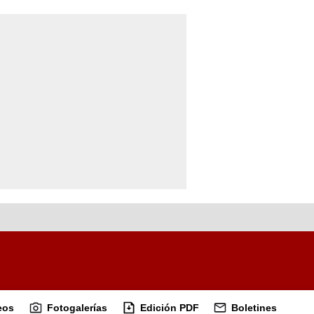
eos
Fotogalerías
Edición PDF
Boletines