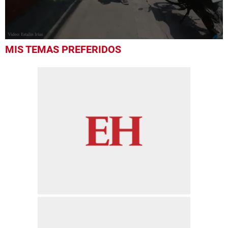
0
MIS TEMAS PREFERIDOS
seconds
of
44
seconds