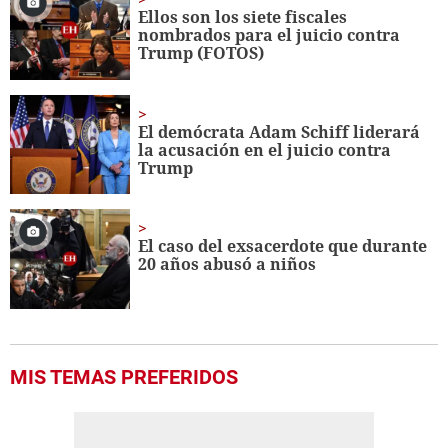
seconds
Ellos son los siete fiscales
nombrados para el juicio contra
Trump (FOTOS)
El demócrata Adam Schiff liderará
la acusación en el juicio contra
Trump
El caso del exsacerdote que durante
20 años abusó a niños
MIS TEMAS PREFERIDOS