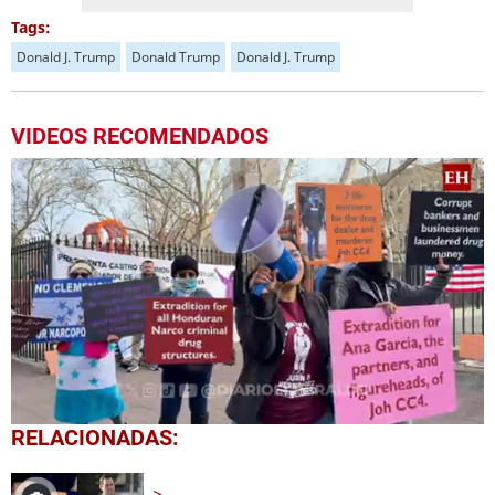
Tags:
Donald J. Trump
Donald Trump
Donald J. Trump
VIDEOS RECOMENDADOS
0
RELACIONADAS:
seconds
of
23