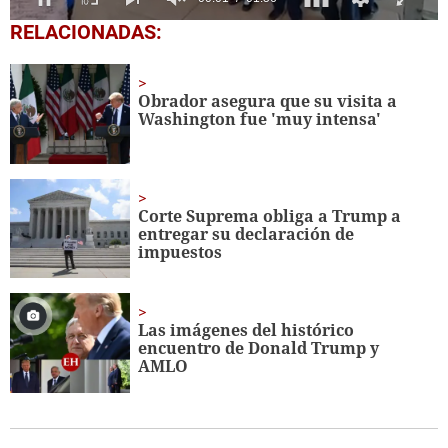
0
RELACIONADAS:
of
1
minute,
56
Obrador asegura que su visita a
seconds
Washington fue 'muy intensa'
Corte Suprema obliga a Trump a
entregar su declaración de
impuestos
Las imágenes del histórico
encuentro de Donald Trump y
AMLO