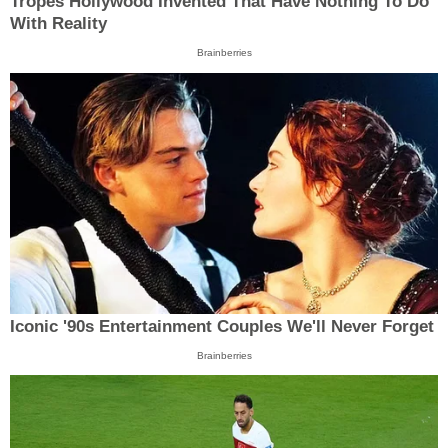
Tropes Hollywood Invented That Have Nothing To Do
With Reality
Brainberries
Iconic '90s Entertainment Couples We'll Never Forget
Brainberries