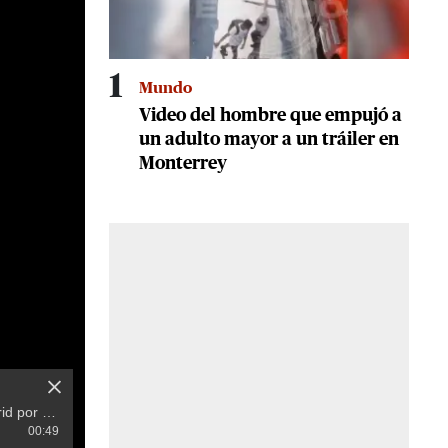
1
Mundo
Video del hombre que empujó a
un adulto mayor a un tráiler en
Monterrey
Desalojan rascacielos en Madrid por falsa amenaza de bomba
00:49