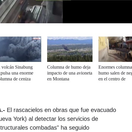
l volcán Sinabung
Columna de humo deja
Enormes columna
xpulsa una enorme
impacto de una avioneta
humo salen de ne
olumna de ceniza
en Montana
en el centro de
Tegucigalpa
.-
El rascacielos en obras que fue evacuado
va York) al detectar los servicios de
tructurales combadas" ha seguido