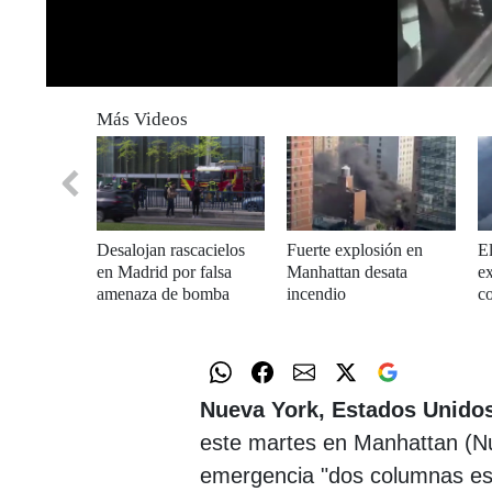
0
seconds
Más Videos
of
0
seconds
Volume
0%
Desalojan rascacielos
Fuerte explosión en
E
en Madrid por falsa
Manhattan desata
e
amenaza de bomba
incendio
c
Nueva York, Estados Unidos
este martes en Manhattan (Nue
emergencia "dos columnas es