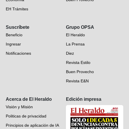
EH Trámites
Opinión
Suscríbete
Grupo OPSA
EH Verifica
Beneficio
El Heraldo
Fotogalerías
Ingresar
La Prensa
Deportes
Notificaciones
Diez
Videos
Revista Estilo
Hondureños en el mundo
Buen Provecho
Revista E&N
Suscripción
Acerca de El Heraldo
Edición impresa
Visión y Misión
Politicas de privacidad
Principios de aplicación de IA