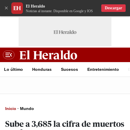
El Heraldo
×
Descargar
Noticias al instante. Disponible en Google y IOS
Lo último
Honduras
Sucesos
Entretenimiento
Inicio
·
Mundo
Sube a 3,685 la cifra de muertos