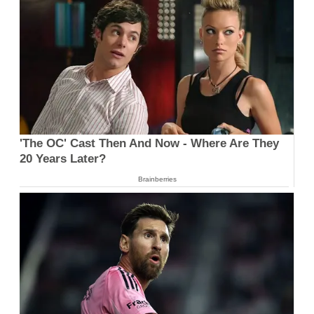
'The OC' Cast Then And Now - Where Are They
20 Years Later?
Brainberries