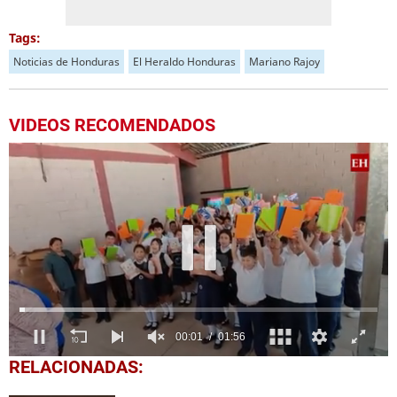
Tags:
Noticias de Honduras
El Heraldo Honduras
Mariano Rajoy
VIDEOS RECOMENDADOS
0
RELACIONADAS:
seconds
of