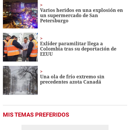
1
minute,
Varios heridos en una explosión en
56
un supermercado de San
seconds
Petersburgo
Exlíder paramilitar llega a
Colombia tras su deportación de
EEUU
Una ola de frío extremo sin
precedentes azota Canadá
MIS TEMAS PREFERIDOS