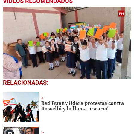
VIDEOS RECOMENDADOS
0
RELACIONADAS:
seconds
of
1
minute,
Bad Bunny lidera protestas contra
56
Rosselló y lo llama 'escoria'
seconds