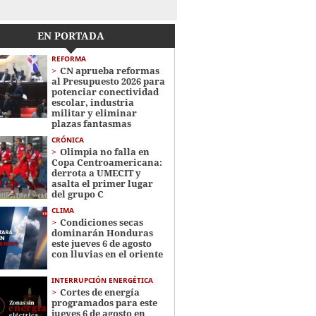
EN PORTADA
REFORMA
CN aprueba reformas
al Presupuesto 2026 para
potenciar conectividad
escolar, industria
militar y eliminar
plazas fantasmas
CRÓNICA
Olimpia no falla en
Copa Centroamericana:
derrota a UMECIT y
asalta el primer lugar
del grupo C
CLIMA
Condiciones secas
dominarán Honduras
este jueves 6 de agosto
con lluvias en el oriente
INTERRUPCIÓN ENERGÉTICA
Cortes de energía
programados para este
jueves 6 de agosto en