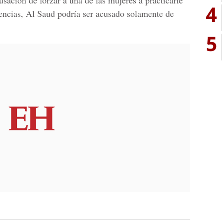
usación de forzar a una de las mujeres a practicarle
4
dencias, Al Saud podría ser acusado solamente de
5