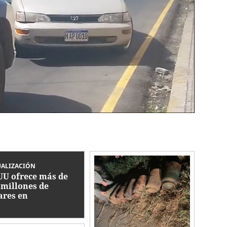
UALIZACIÓN
UU ofrece más de
 millones de
ares en
ompensas por
ecillas de Cártel
isco