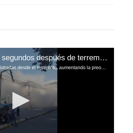
Edificio se desploma segundos después de terremoto en Filipinas
Más de 130 réplicas han sido registradas desde el terremoto, aumentando la preocupación entre la población afectada.