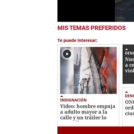
0
MIS TEMAS PREFERIDOS
seconds
of
1
Te puede interesar:
minute,
36
seconds
Volume
DEN
0%
Nue
a c
vio
civ
DEN
INDIGNACIÓN
ONG
Video: hombre empuja
ord
a adulto mayor a la
ciu
calle y un tráiler lo
nac
atropella y mata en
inc
México