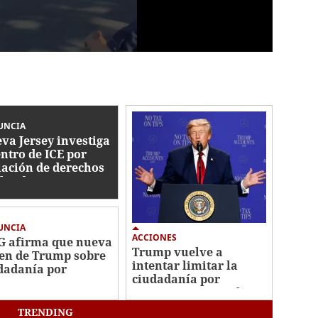
UNCIA
va Jersey investiga
entro de ICE por
lación de derechos
iles de migrantes
UNCIA
ACCIONES
 afirma que nueva
Trump vuelve a
en de Trump sobre
intentar limitar la
dadanía por
ciudadanía por
imiento es
nacimiento pese al
onstitucional
fallo del Supremo
TRENDING