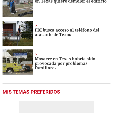
en Texas quiere demoler el edificio
3
seconds
FBI busca acceso al teléfono del
atacante de Texas
Masacre en Texas habría sido
provocada por problemas
familiares
MIS TEMAS PREFERIDOS