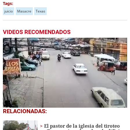
Tags:
juicio
Masacre
Texas
VIDEOS RECOMENDADOS
0
RELACIONADAS:
seconds
of
1
El pastor de la iglesia del tiroteo
minute,