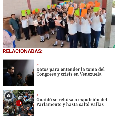
0
RELACIONADAS:
seconds
of
1
minute,
Datos para entender la toma del
56
Congreso y crisis en Venezuela
seconds
Guaidó se rehúsa a expulsión del
Parlamento y hasta saltó
valla
s