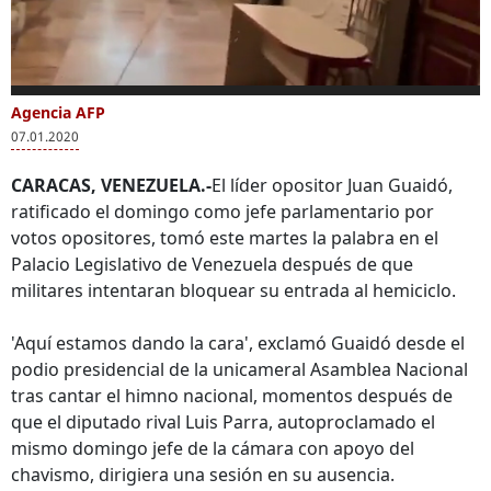
0
of
Agencia AFP
Más Videos
24
07.01.2020
seconds
CARACAS, VENEZUELA.-
El líder opositor Juan Guaidó,
ratificado el domingo como jefe parlamentario por
votos opositores, tomó este martes la palabra en el
Diputado rival de
Guaidó denuncia
Guai
Palacio Legislativo de Venezuela después de que
Guaidó se
intimidación de
habl
militares intentaran bloquear su entrada al hemiciclo.
autoproclama
fuerzas de
func
presidente del
seguridad
gobi
Parlamento con
'Aquí estamos dando la cara', exclamó Guaidó desde el
apoyo del chavismo
podio presidencial de la unicameral Asamblea Nacional
tras cantar el himno nacional, momentos después de
que el diputado rival Luis Parra, autoproclamado el
mismo domingo jefe de la cámara con apoyo del
chavismo, dirigiera una sesión en su ausencia.