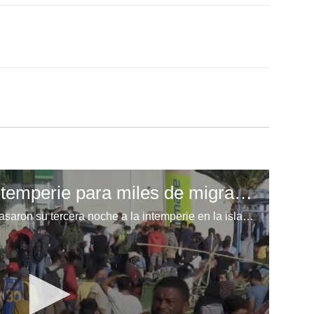
Tercera noche a la intemperie para miles de migrantes de Lesbos
Miles de demandantes de asilo pasaron su tercera noche a la intemperie en la isla griega de Lesbos, a veces sin mantas, cerca del campamento de Moria, devastado por el fuego, al tiempo que un gran contingente de fuerzas policiales llegó al puerto el viernes por temor a protestas antiinmigrantes de los habitantes.