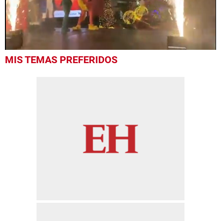
0
MIS TEMAS PREFERIDOS
seconds
of
40
seconds