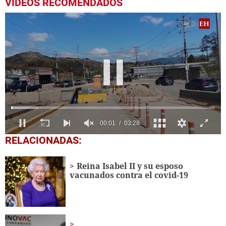
VIDEOS RECOMENDADOS
0
RELACIONADAS:
seconds
of
3
Reina Isabel II y su esposo
minutes,
vacunados contra el covid-19
28
seconds