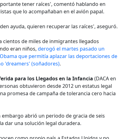
mportante tener raíces', comentó hablando en
odistas que lo acompañaban en el avión papal.
den ayuda, quieren recuperar las raíces', aseguró.
a cientos de miles de inmigrantes llegados
ando eran niños,
derogó el martes pasado un
 Obama que permitía aplazar las deportaciones de
o 'dreamers' (soñadores)
.
ferida para los Llegados en la Infancia
(DACA en
 personas obtuvieron desde 2012 un estatus legal
una promesa de campaña de tolerancia cero hacia
 embargo abrió un periodo de gracia de seis
 dar una solución legal duradera.
nocen como propio país a Estados Unidos y no