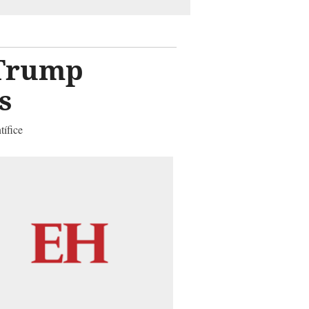
 Trump
s
tífice