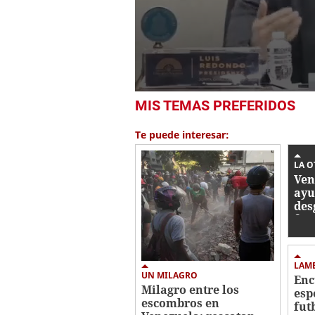
0
MIS TEMAS PREFERIDOS
seconds
of
2
Te puede interesar:
minutes,
20
seconds
Volume
LA O
0%
Ven
ayu
des
fam
per
ter
LAM
UN MILAGRO
Enc
Milagro entre los
esp
escombros en
fut