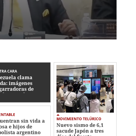
TRA CARA
ezuela clama
da: imágenes
garradoras de
ilias que lo
dieron todo tras
remotos
ENTABLE
MOVIMIENTO TELÚRICO
uentran sin vida a
Nuevo sismo de 6,1
osa e hijos de
sacude Japón a tres
bolista argentino