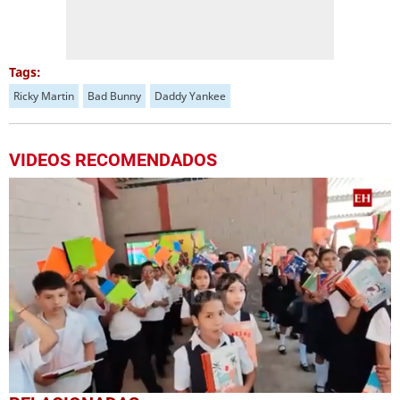
Tags:
Ricky Martin
Bad Bunny
Daddy Yankee
VIDEOS RECOMENDADOS
0