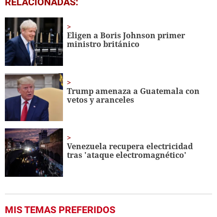
RELACIONADAS:
seconds
of
1
minute,
Eligen a Boris Johnson primer
56
ministro británico
seconds
Trump amenaza a Guatemala con
vetos y aranceles
Venezuela recupera electricidad
tras 'ataque electromagnético'
MIS TEMAS PREFERIDOS