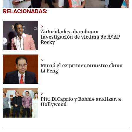
0
RELACIONADAS:
seconds
of
1
minute,
Autoridades abandonan
56
investigación de víctima de A$AP
seconds
Rocky
Murió el ex primer ministro chino
Li Peng
Pitt, DiCaprio y Robbie analizan a
Hollywood