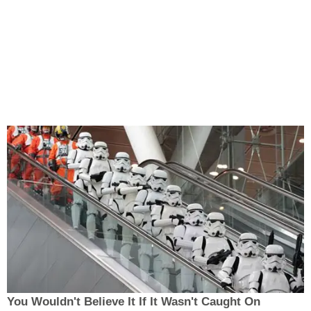
You Wouldn't Believe It If It Wasn't Caught On