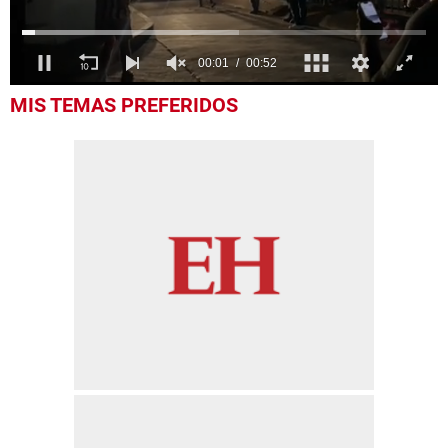
0
MIS TEMAS PREFERIDOS
seconds
of
52
seconds