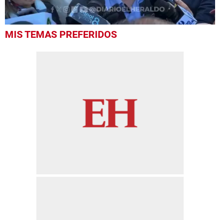
0
MIS TEMAS PREFERIDOS
seconds
of
14
seconds