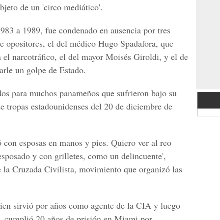
bjeto de un 'circo mediático'.
1983 a 1989, fue condenado en ausencia por tres
de opositores, el del médico Hugo Spadafora, que
 el narcotráfico, el del mayor Moisés Giroldi, y el de
darle un golpe de Estado.
dos para muchos panameños que sufrieron bajo su
de tropas estadounidenses del 20 de diciembre de
ó con esposas en manos y pies. Quiero ver al reo
esposado y con grilletes, como un delincuente',
e la Cruzada Civilista, movimiento que organizó las
ien sirvió por años como agente de la CIA y luego
 cumplió 20 años de prisión en Miami por