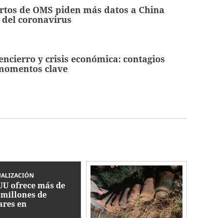
rtos de OMS piden más datos a China
 del coronavirus
encierro y crisis económica: contagios
 momentos clave
UALIZACIÓN
UU ofrece más de
 millones de
ares en
ompensas por