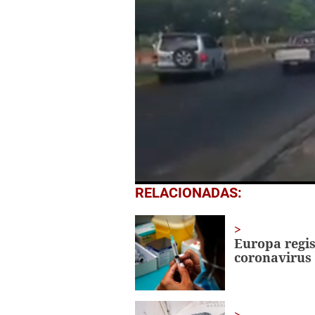
0
RELACIONADAS:
seconds
of
1
minute,
Europa regis
21
coronavirus
seconds
Volume
0%