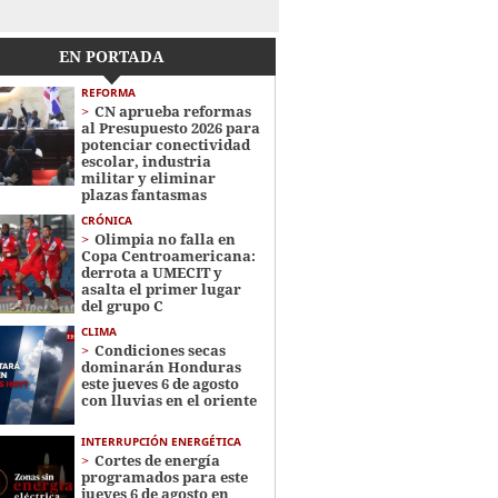
EN PORTADA
REFORMA
CN aprueba reformas
al Presupuesto 2026 para
potenciar conectividad
escolar, industria
militar y eliminar
plazas fantasmas
CRÓNICA
Olimpia no falla en
Copa Centroamericana:
derrota a UMECIT y
asalta el primer lugar
del grupo C
CLIMA
Condiciones secas
dominarán Honduras
este jueves 6 de agosto
con lluvias en el oriente
INTERRUPCIÓN ENERGÉTICA
Cortes de energía
programados para este
jueves 6 de agosto en