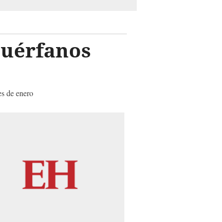
huérfanos
es de enero