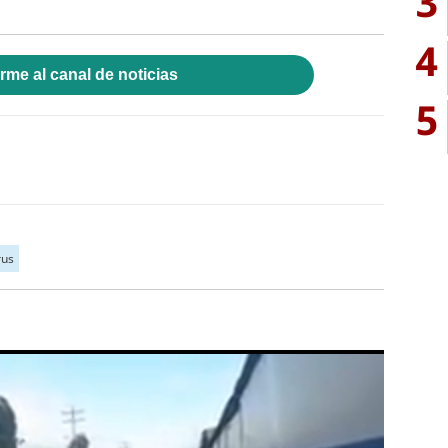
3
4
rme al canal de noticias
5
rus