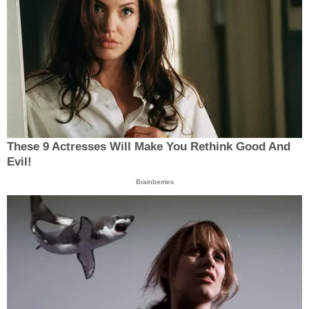
These 9 Actresses Will Make You Rethink Good And
Evil!
Brainberries