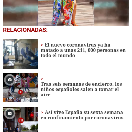
0
RELACIONADAS:
seconds
of
2
El nuevo coronavirus ya ha
minutes,
matado a unas 211, 000 personas en
7
todo el mundo
seconds
Tras seis semanas de encierro, los
niños españoles salen a tomar el
aire
Así vive España su sexta semana
en confinamiento por coronavirus