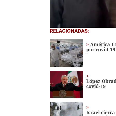
0
RELACIONADAS:
seconds
of
36
América La
seconds
Volume
por covid-19
0%
López Obrado
covid-19
Israel cierr