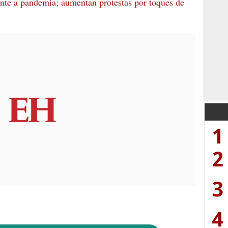
ente a pandemia; aumentan protestas por toques de
1
2
3
4