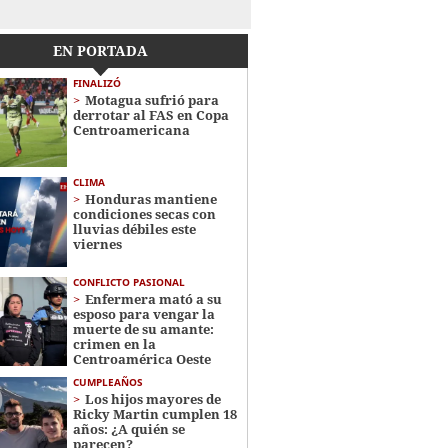
EN PORTADA
FINALIZÓ
Motagua sufrió para
derrotar al FAS en Copa
Centroamericana
CLIMA
Honduras mantiene
condiciones secas con
lluvias débiles este
viernes
CONFLICTO PASIONAL
Enfermera mató a su
esposo para vengar la
muerte de su amante:
crimen en la
Centroamérica Oeste
CUMPLEAÑOS
Los hijos mayores de
Ricky Martin cumplen 18
años: ¿A quién se
parecen?