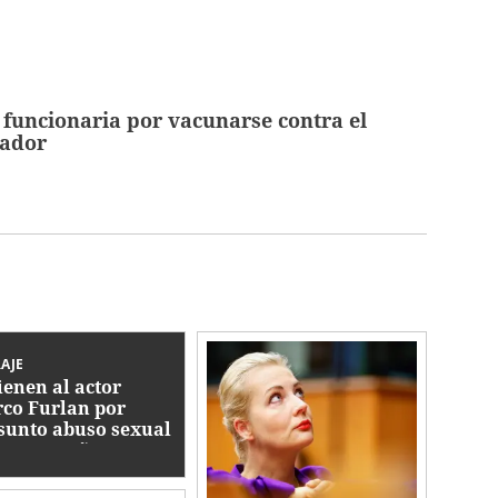
 funcionaria por vacunarse contra el
uador
AJE
ienen al actor
co Furlan por
sunto abuso sexual
tra un niño autista
5 años