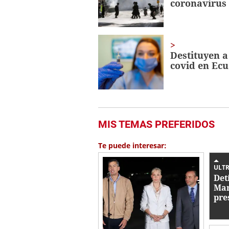
coronavirus
Destituyen a
covid en Ec
MIS TEMAS PREFERIDOS
Te puede interesar:
ULTR
Det
Mar
pre
con
de 