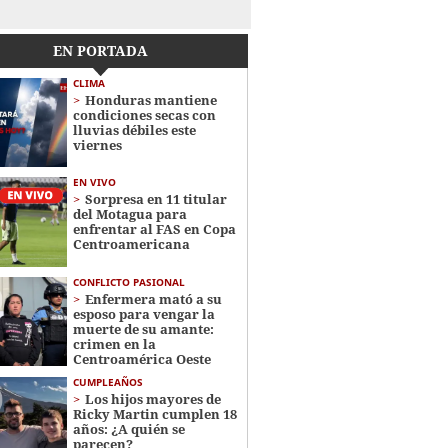
EN PORTADA
CLIMA
Honduras mantiene
condiciones secas con
lluvias débiles este
viernes
EN VIVO
Sorpresa en 11 titular
del Motagua para
enfrentar al FAS en Copa
Centroamericana
CONFLICTO PASIONAL
Enfermera mató a su
esposo para vengar la
muerte de su amante:
crimen en la
Centroamérica Oeste
CUMPLEAÑOS
Los hijos mayores de
Ricky Martin cumplen 18
años: ¿A quién se
parecen?