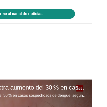
rme al canal de noticias
OPS: Honduras registra aumento del 30 % en casos de dengue
Honduras enfrenta un aumento del 30 % en casos sospechosos de dengue, según el último informe de la OPS, mientras la incidencia en el resto de América disminuye significativamente.