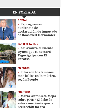
EN PORTADA
OFICIAL
Reprograman
audiencia de
declaración de imputado
de Roosevelt Hernández
CARRETERA CA-6
Así avanza el Puente
Uyuca que conectará
Tegucigalpa con El
Paraíso
EN FOTOS
Ellos son los famosos
más bellos en la música,
según People
POLÍTICOS
María Antonieta Mejía
sobre JOH: "Él debe de
estar consciente que la
reelección no era