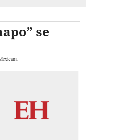
hapo” se
 Mexicana