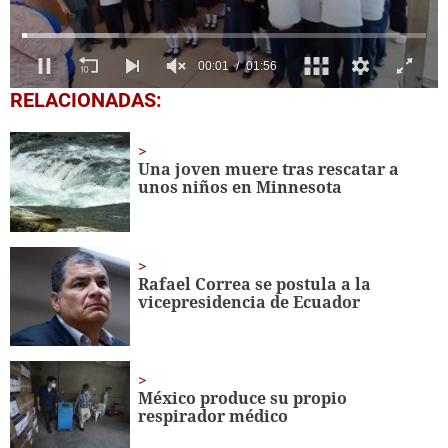
0
RELACIONADAS:
seconds
of
1
minute,
Una joven muere tras rescatar a
56
unos niños en Minnesota
seconds
Rafael Correa se postula a la
vicepresidencia de Ecuador
México produce su propio
respirador médico