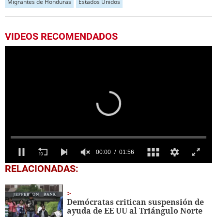
Migrantes de Honduras
Estados Unidos
VIDEOS RECOMENDADOS
0
RELACIONADAS:
seconds
of
1
minute,
Demócratas critican suspensión de
56
ayuda de EE UU al Triángulo Norte
seconds