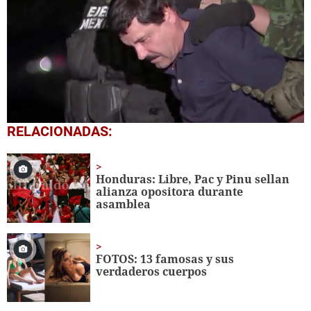
0
RELACIONADAS:
seconds
of
1
minute,
Honduras: Libre, Pac y Pinu sellan
20
alianza opositora durante
seconds
asamblea
FOTOS: 13 famosas y sus
verdaderos cuerpos