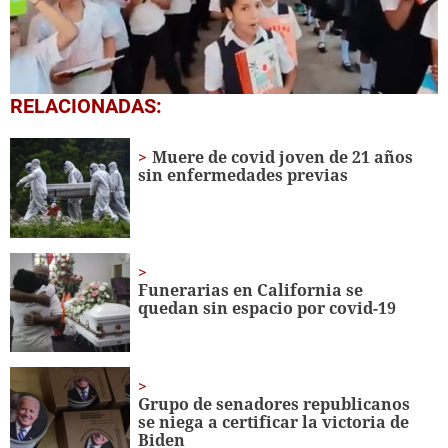
0
RELACIONADAS:
seconds
of
1
Muere de covid joven de 21 años
minute,
sin enfermedades previas
56
seconds
Funerarias en California se
quedan sin espacio por covid-19
Grupo de senadores republicanos
se niega a certificar la victoria de
Biden