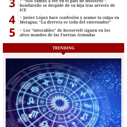
3
“Nos vamos a ver en el país de nosotros”:
hondureño se despide de su hija tras arresto de
ICE
4
Javier López hace confesión y asume la culpa en
Motagua: “La derrota es toda del entrenador”
5
Los “intocables” de Roosevelt siguen en los
altos mandos de las Fuerzas Armadas
TRENDING