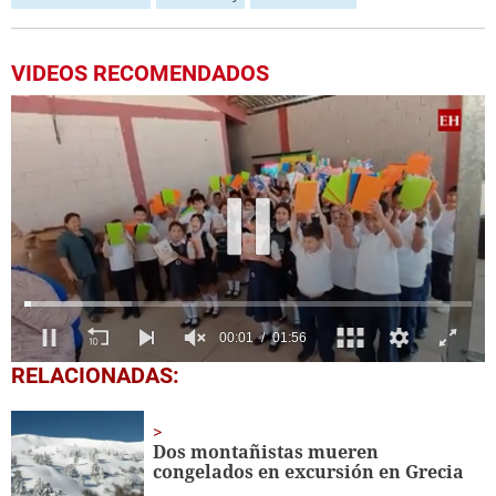
VIDEOS RECOMENDADOS
0
RELACIONADAS:
seconds
of
1
minute,
Dos montañistas mueren
56
congelados en excursión en Grecia
seconds