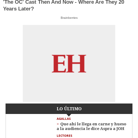
'The OC' Cast Then And Now - Where Are They 20
Years Later?
Brainberries
LO ÚLTIMO
AGALLAS
Que ahí le llega en carne y hueso
a la audiencia le dice Aspra a JOH
LECTORES