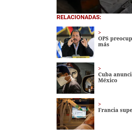
0
RELACIONADAS:
seconds
of
1
minute,
OPS preocup
32
más
seconds
Volume
0%
Cuba anuncia
México
Francia supe