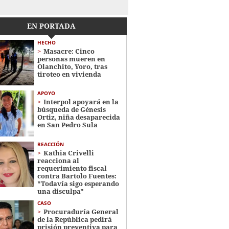
EN PORTADA
HECHO
Masacre: Cinco
personas mueren en
Olanchito, Yoro, tras
tiroteo en vivienda
APOYO
Interpol apoyará en la
búsqueda de Génesis
Ortiz, niña desaparecida
en San Pedro Sula
REACCIÓN
Kathia Crivelli
reacciona al
requerimiento fiscal
contra Bartolo Fuentes:
"Todavía sigo esperando
una disculpa"
CASO
Procuraduría General
de la República pedirá
prisión preventiva para